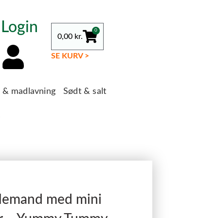
Login
0
0,00
kr.
SE KURV >
g & madlavning
Sødt & salt
s
ulemand med mini