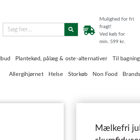
Mulighed for fri
fragt!
Ved køb for
min. 599 kr.
lbud
Plantekød, pålæg & oste-alternativer
Til bagnin
Allergihjørnet
Helse
Storkøb
Non Food
Brand
Mælkefri j