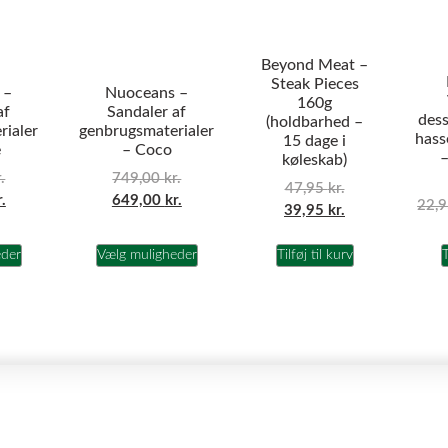
Beyond Meat –
Steak Pieces
 –
Nuoceans –
160g
af
Sandaler af
dess
(holdbarhed –
rialer
genbrugsmaterialer
hass
15 dage i
e
– Coco
–
køleskab)
.
749,00
kr.
47,95
kr.
r.
649,00
kr.
22,
39,95
kr.
eder
Vælg muligheder
Tilføj til kurv
T