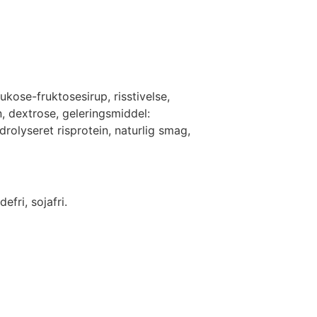
kose-fruktosesirup, risstivelse,
in, dextrose, geleringsmiddel:
drolyseret risprotein, naturlig smag,
efri, sojafri.