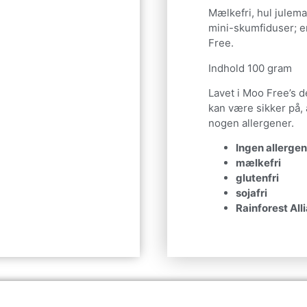
Mælkefri, hul jule
mini-skumfiduser; 
Free.
Indhold 100 gram
Lavet i Moo Free’s de
kan være sikker på, 
nogen allergener.
Ingen allerge
mælkefri
glutenfri
sojafri
Rainforest All