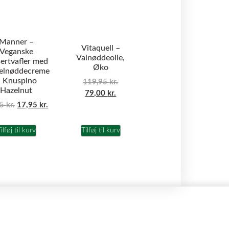
Manner –
Vitaquell –
Veganske
Valnøddeolie,
ertvafler med
Øko
elnøddecreme
 Knuspino
119,95
kr.
Hazelnut
79,00
kr.
95
kr.
17,95
kr.
ilføj til kurv
Tilføj til kurv