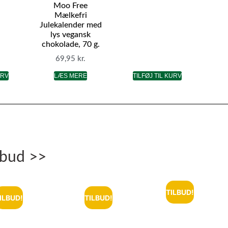
Moo Free
Mælkefri
Julekalender med
lys vegansk
chokolade, 70 g.
69,95
kr.
URV
LÆS MERE
TILFØJ TIL KURV
lbud >>
TILBUD!
ILBUD!
TILBUD!