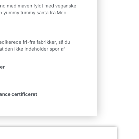
mand med maven fyldt med veganske
en yummy tummy santa fra Moo
dikerede fri-fra fabrikker, så du
at den ikke indeholder spor af
ner
iance certificeret