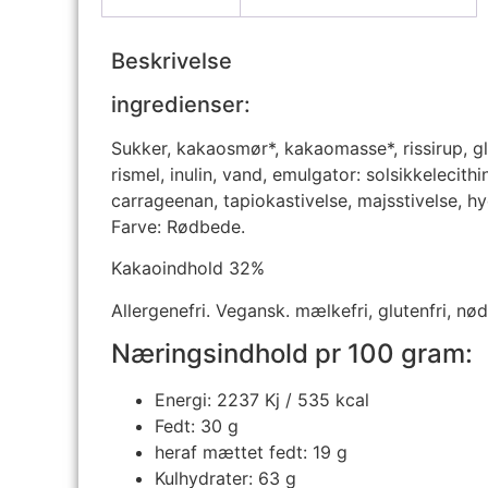
Beskrivelse
ingredienser:
Sukker, kakaosmør*, kakaomasse*, rissirup, glu
rismel, inulin, vand, emulgator: solsikkelecith
carrageenan, tapiokastivelse, majsstivelse, hy
Farve: Rødbede.
Kakaoindhold 32%
Allergenefri. Vegansk. mælkefri, glutenfri, nødd
Næringsindhold pr 100 gram:
Energi: 2237 Kj / 535 kcal
Fedt: 30 g
heraf mættet fedt: 19 g
Kulhydrater: 63 g