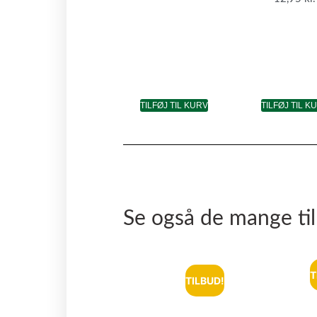
TILFØJ TIL KURV
TILFØJ TIL K
Se også de mange ti
T
TILBUD!