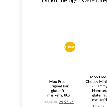
Du kunne også være inter
Tilbud!
Moo Free
Moo Free –
Choccy Mini
Original Bar,
– Hamm
glutenfri,
Hamster
mælkefri, 80g
glutenfri
mælkefri
34,00
kr.
29,95
kr.
12,95
kr.