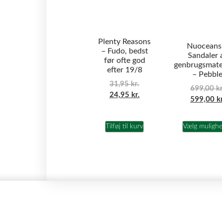
Plenty Reasons
Nuoceans
– Fudo, bedst
Sandaler 
før ofte god
genbrugsmate
efter 19/8
– Pebbl
31,95
kr.
699,00
kr
24,95
kr.
599,00
k
Tilføj til kurv
Vælg muligh