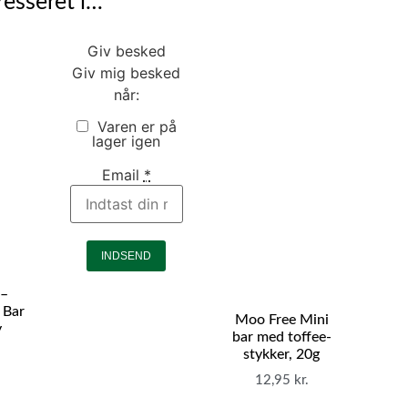
esseret i…
Giv besked
Giv mig besked
når:
Varen er på
lager igen
Email
*
INDSEND
 –
 Bar
Moo Free Mini
y
bar med toffee-
,
stykker, 20g
,
12,95
kr.