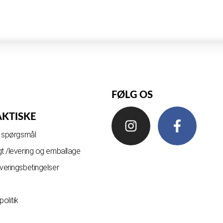
FØLG OS
AKTISKE
de spørgsmål
gt /levering og emballage
everingsbetingelser
olitik