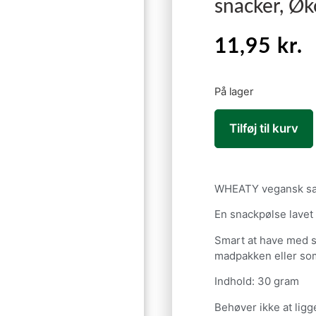
snacker, Øk
11,95
kr.
På lager
Tilføj til kurv
WHEATY vegansk sa
En snackpølse lavet
Smart at have med so
madpakken eller so
Indhold: 30 gram
Behøver ikke at ligg