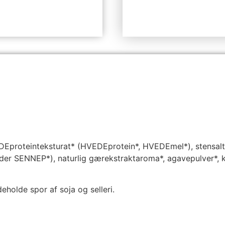
DEproteinteksturat* (HVEDEprotein*, HVEDEmel*), stensalt, 
lder SENNEP*), naturlig gærekstraktaroma*, agavepulver*, ka
eholde spor af soja og selleri.