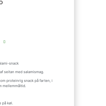
o
lami-snack
 af seitan med salamismag.
m proteinrig snack på farten, i
m mellemmåltid.
e på køl.