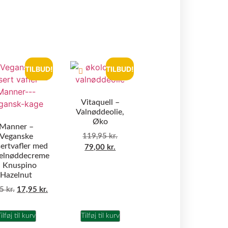
TILBUD!
TILBUD!
Vitaquell –
Valnøddeolie,
Øko
Manner –
Veganske
119,95
kr.
ertvafler med
79,00
kr.
elnøddecreme
 Knuspino
Hazelnut
95
kr.
17,95
kr.
ilføj til kurv
Tilføj til kurv