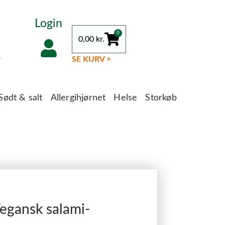
Login
0
0,00
kr.
.
SE KURV >
Sødt & salt
Allergihjørnet
Helse
Storkøb
egansk salami-