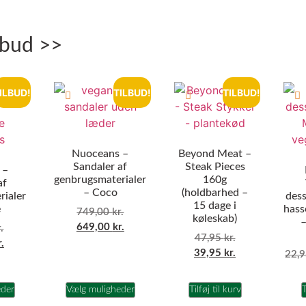
lbud >>
ILBUD!
TILBUD!
TILBUD!
Nuoceans –
Beyond Meat –
Sandaler af
Steak Pieces
 –
genbrugsmaterialer
160g
af
– Coco
(holdbarhed –
rialer
dess
15 dage i
e
hass
749,00
kr.
køleskab)
–
649,00
kr.
.
47,95
kr.
r.
39,95
kr.
22,
eder
Vælg muligheder
Tilføj til kurv
T