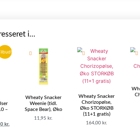
esseret i…
ilbud!
Whe
Ch
Wheaty Snacker
Wheaty Snacker
Chorizopølse,
lser
Weenie (tidl.
Øko STORKØB
.0 –
Space Bear), Øko
(11+1 gratis)
11,95
kr.
164,00
kr.
50
kr.