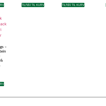
URV
TILFØJ TIL KURV
TILFØJ TIL KURV
gs –
tein
–
 &
,
i
URV