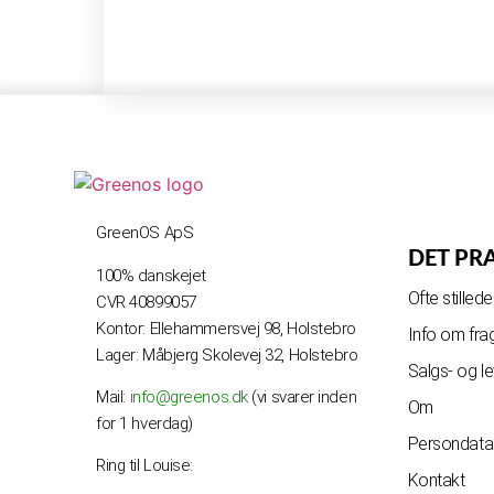
GreenOS ApS
DET PR
100% danskejet
Ofte stille
CVR 40899057
Kontor: Ellehammersvej 98, Holstebro
Info om fra
Lager: Måbjerg Skolevej 32, Holstebro
Salgs- og l
Mail:
info@greenos.dk
(vi svarer inden
Om
for 1 hverdag)
Persondatap
Ring til Louise:
Kontakt