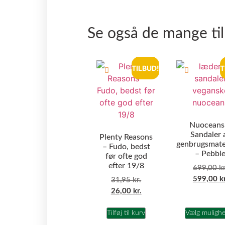
Se også de mange ti
TILBUD!
T
Nuoceans
Sandaler 
Plenty Reasons
genbrugsmate
– Fudo, bedst
– Pebbl
før ofte god
efter 19/8
699,00
kr
599,00
k
31,95
kr.
26,00
kr.
Tilføj til kurv
Vælg muligh