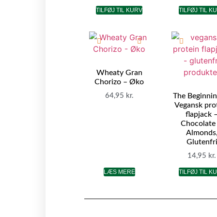
TILFØJ TIL KURV
TILFØJ TIL K
Wheaty Gran
Chorizo – Øko
64,95
kr.
The Beginnin
Vegansk pro
flapjack 
Chocolate
Almonds
Glutenfr
14,95
kr.
LÆS MERE
TILFØJ TIL K