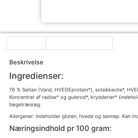
Beskrivelse
Yderligere information
Beskrivelse
Ingredienser:
76 % Seitan (Vand, HVEDEprotein*), solsikkeolie*, HVE
Koncentrat af radise* og gulerod*, krydderier* (indeho
bøgetræsrøg.
Allergener: indeholder gluten, hvede og sennep. Kan ind
Næringsindhold pr 100 gram: