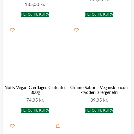
135,00
kr.
TILFØJ TIL KURV
TILFØJ TIL KURV
Nutty Vegan Gærflager, Glutenfri,
Gimme Sabor – Vegansk bacon
300g
krydderi, allergenefri
74,95
kr.
39,95
kr.
TILFØJ TIL KURV
TILFØJ TIL KURV