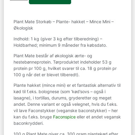
Plant Mate Storkøb – Plante- hakket – Mince Mini –
Økologisk
Indhold: 1 kg (giver 3 kg efter tilberedning) –
Holdbarhed; minimum 9 måneder fra købsdato.
Plant Mate består af økologisk ærte- og
hestebønneprotein. Tørproduktet indeholder 53 g
protein pr 100 g, hvilket svarer til ca. 18 g protein pr
100 g når det er blevet tilberedt).
Plante hakket (mince mini) er et fantastisk alternativ til
kød til f.eks. bolognese (som ‘kød’sovs – også i
lasagne), i tortillas, durums, gryderetter og meget
andet. Denne variant er også velegnet, hvis du f.eks.
vil lave Faconstykker (veganske baconstykker) – her
kan du f.eks. bruge
Faconspice
eller et andet vegansk
baconkrydderi.
100 g Plant Mate giver ca. 300 gram plantekød efter