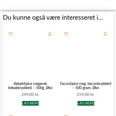
Du kunne også være interesseret i…
KebabSpice (vegansk
FaconSpice (veg. baconkrydderi)
kebabkrydderi) – 500g, Øko
– 500 gram, Øko
249,00
kr.
259,00
kr.
LÆS MERE
LÆS MERE