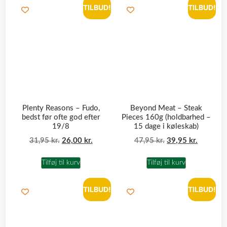
TILBUD!
TILBUD!
Plenty Reasons – Fudo,
Beyond Meat – Steak
bedst før ofte god efter
Pieces 160g (holdbarhed –
19/8
15 dage i køleskab)
31,95
kr.
26,00
kr.
47,95
kr.
39,95
kr.
Tilføj til kurv
Tilføj til kurv
TILBUD!
TILBUD!