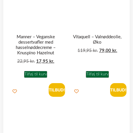
Manner – Veganske
Vitaquell – Valnøddeolie,
dessertvafler med
Øko
hasselnøddecreme –
119,95
kr.
79,00
kr.
Knuspino Hazelnut
22,95
kr.
17,95
kr.
Tilføj til kurv
Tilføj til kurv
TILBUD!
TILBUD!