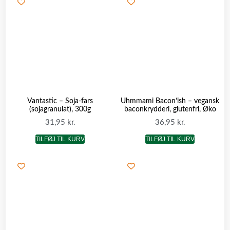
Vantastic – Soja-fars
Uhmmami Bacon’ish – vegansk
(sojagranulat), 300g
baconkrydderi, glutenfri, Øko
31,95
kr.
36,95
kr.
TILFØJ TIL KURV
TILFØJ TIL KURV