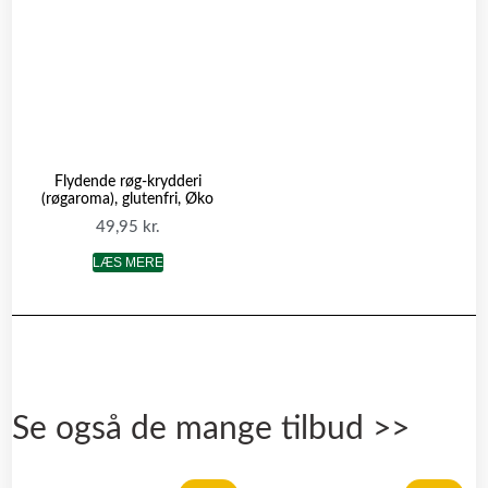
Flydende røg-krydderi
(røgaroma), glutenfri, Øko
49,95
kr.
LÆS MERE
Se også de mange tilbud >>