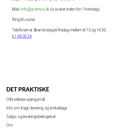
Mail:
info@greenos.dk
(vi svarer inden for 1 hverdag)
Ring til Louise:
Telefonen er åben tirsdag til fredag mellem kl 13 og 14.30:
61 48 30 34
DET PRAKTISKE
Ofte stillede spørgsmål
Info om fragt /levering og emballage
Salgs- og leveringsbetingelser
Om