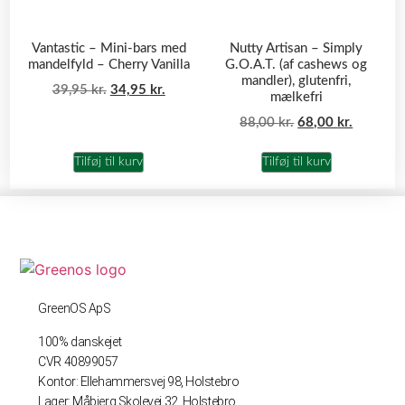
Vantastic – Mini-bars med
Nutty Artisan – Simply
mandelfyld – Cherry Vanilla
G.O.A.T. (af cashews og
mandler), glutenfri,
39,95
kr.
34,95
kr.
mælkefri
88,00
kr.
68,00
kr.
Tilføj til kurv
Tilføj til kurv
GreenOS ApS
100% danskejet
CVR 40899057
Kontor: Ellehammersvej 98, Holstebro
Lager: Måbjerg Skolevej 32, Holstebro