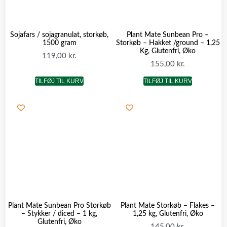
Sojafars / sojagranulat, storkøb,
Plant Mate Sunbean Pro –
1500 gram
Storkøb – Hakket /ground – 1,25
Kg, Glutenfri, Øko
119,00
kr.
155,00
kr.
TILFØJ TIL KURV
TILFØJ TIL KURV
Plant Mate Sunbean Pro Storkøb
Plant Mate Storkøb – Flakes –
– Stykker / diced – 1 kg,
1,25 kg, Glutenfri, Øko
Glutenfri, Øko
145,00
kr.